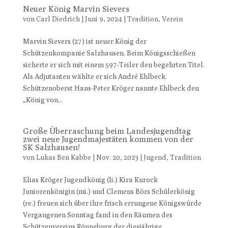
Neuer König Marvin Sievers
von
Carl Diedrich
|
Juni 9, 2024
|
Tradition
,
Verein
Marvin Sievers (27) ist neuer König der
Schützenkompanie Salzhausen. Beim Königsschießen
sicherte er sich mit einem 597-Teiler den begehrten Titel.
Als Adjutanten wählte er sich André Ehlbeck.
Schützenoberst Hans-Peter Kröger nannte Ehlbeck den
„König von...
Große Überraschung beim Landesjugendtag
zwei neue Jugendmajestäten kommen von der
SK Salzhausen!
von
Lukas Ben Kabbe
|
Nov. 20, 2023
|
Jugend
,
Tradition
Elias Kröger Jugendkönig (li.) Kira Kurock
Juniorenkönigin (mi.) und Clemens Börs Schülerkönig
(re.) freuen sich über ihre frisch errungene Königswürde
Vergangenen Sonntag fand in den Räumen des
Schützenvereins Rönneburg der diesjährige